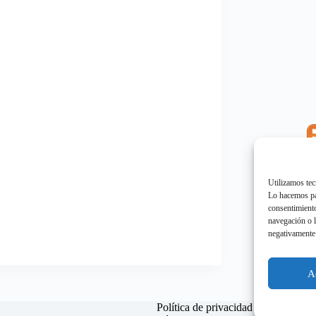
E
"
Utilizamos tec
Lo hacemos par
consentimiento
navegación o l
negativamente 
E
"
A
Política de privacidad
Política d