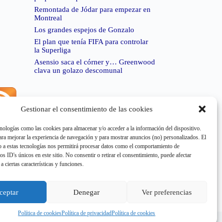
Remontada de Jódar para empezar en
Montreal
Los grandes espejos de Gonzalo
El plan que tenía FIFA para controlar
la Superliga
Asensio saca el córner y… Greenwood
clava un golazo descomunal
Gestionar el consentimiento de las cookies
rror de RSS:
Retrieved unsupported status code
404"
nologías como las cookies para almacenar y/o acceder a la información del dispositivo.
a mejorar la experiencia de navegación y para mostrar anuncios (no) personalizados. El
 a estas tecnologías nos permitirá procesar datos como el comportamiento de
os ID's únicos en este sitio. No consentir o retirar el consentimiento, puede afectar
a ciertas características y funciones.
rror de RSS:
Retrieved unsupported status code
404"
ceptar
Denegar
Ver preferencias
Política de cookies
Política de privacidad
Política de cookies
e cookies
Aviso Legal