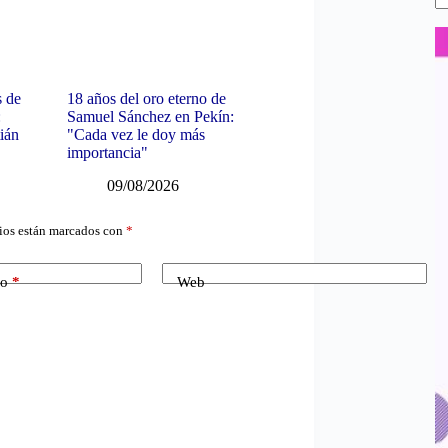
s de
18 años del oro eterno de
:
Samuel Sánchez en Pekín:
ián
"Cada vez le doy más
importancia"
09/08/2026
ios están marcados con
*
co
*
Web