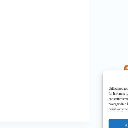
E
"
Utilizamos tec
Lo hacemos par
consentimiento
navegación o l
negativamente 
E
"
A