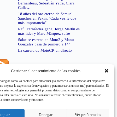
Bernardeau, Sebastián Yatra, Clara
Galle…
18 años del oro eterno de Samuel
Sánchez en Pekín: "Cada vez le doy
más importancia"
Raúl Fernández gana, Jorge Martín es
más líder y Marc Márquez sufre
Salac se estrena en Moto2 y Manu
González pasa de primero a 14º
La carrera de MotoGP, en directo
Gestionar el consentimiento de las cookies
rror de RSS:
Retrieved unsupported status code
404"
nologías como las cookies para almacenar y/o acceder a la información del dispositivo.
a mejorar la experiencia de navegación y para mostrar anuncios (no) personalizados. El
 a estas tecnologías nos permitirá procesar datos como el comportamiento de
os ID's únicos en este sitio. No consentir o retirar el consentimiento, puede afectar
a ciertas características y funciones.
rror de RSS:
Retrieved unsupported status code
404"
ceptar
Denegar
Ver preferencias