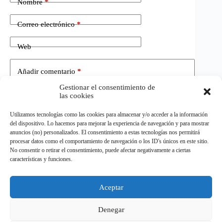
Nombre
*
Correo electrónico
*
Web
Añadir comentario
*
Gestionar el consentimiento de
las cookies
Utilizamos tecnologías como las cookies para almacenar y/o acceder a la información
del dispositivo. Lo hacemos para mejorar la experiencia de navegación y para mostrar
anuncios (no) personalizados. El consentimiento a estas tecnologías nos permitirá
procesar datos como el comportamiento de navegación o los ID's únicos en este sitio.
No consentir o retirar el consentimiento, puede afectar negativamente a ciertas
Publicar el comentario
características y funciones.
Aceptar
©
ELDEPORTE.
Todos los derechos reservados.
Denegar