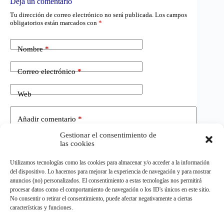
Deja un comentario
Tu dirección de correo electrónico no será publicada.
Los campos
obligatorios están marcados con
*
Nombre
*
Correo electrónico
*
Web
Añadir comentario
*
Gestionar el consentimiento de
las cookies
Utilizamos tecnologías como las cookies para almacenar y/o acceder a la información
del dispositivo. Lo hacemos para mejorar la experiencia de navegación y para mostrar
anuncios (no) personalizados. El consentimiento a estas tecnologías nos permitirá
procesar datos como el comportamiento de navegación o los ID's únicos en este sitio.
No consentir o retirar el consentimiento, puede afectar negativamente a ciertas
Publicar el comentario
características y funciones.