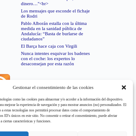
dinero…"<br>
Los mensajes que esconde el fichaje
de Rodri
Pablo Alborán estalla con la última
medida en la sanidad pública de
Andalucía: “Basta de burlarse de
ciudadanos”
El Barça hace caja con Virgili
Nunca intentes esquivar los badenes
con el coche: los expertos lo
desaconsejan por esta razón
Gestionar el consentimiento de las cookies
rror de RSS:
Retrieved unsupported status code
404"
nologías como las cookies para almacenar y/o acceder a la información del dispositivo.
a mejorar la experiencia de navegación y para mostrar anuncios (no) personalizados. El
 a estas tecnologías nos permitirá procesar datos como el comportamiento de
os ID's únicos en este sitio. No consentir o retirar el consentimiento, puede afectar
a ciertas características y funciones.
rror de RSS:
Retrieved unsupported status code
404"