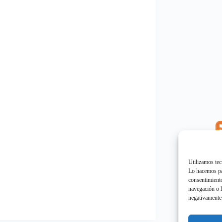
E
"
Utilizamos tec
Lo hacemos par
consentimiento
navegación o l
negativamente 
E
"