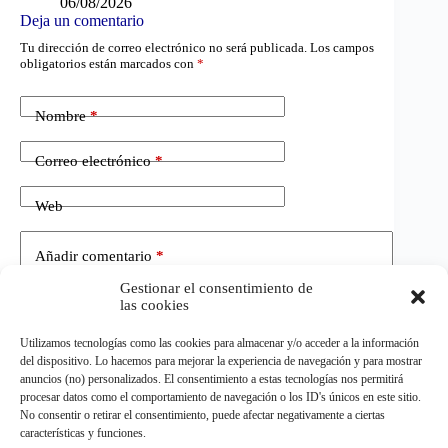
06/08/2026
Deja un comentario
Tu dirección de correo electrónico no será publicada.
Los campos
obligatorios están marcados con
*
Nombre
*
Correo electrónico
*
Web
Añadir comentario
*
Gestionar el consentimiento de
las cookies
Utilizamos tecnologías como las cookies para almacenar y/o acceder a la información
del dispositivo. Lo hacemos para mejorar la experiencia de navegación y para mostrar
anuncios (no) personalizados. El consentimiento a estas tecnologías nos permitirá
procesar datos como el comportamiento de navegación o los ID's únicos en este sitio.
No consentir o retirar el consentimiento, puede afectar negativamente a ciertas
Publicar el comentario
características y funciones.