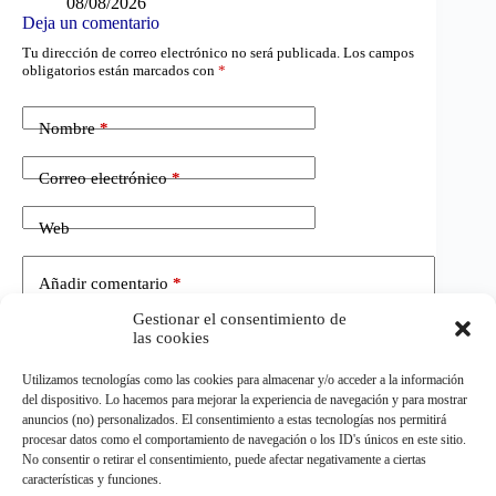
08/08/2026
Deja un comentario
Tu dirección de correo electrónico no será publicada.
Los campos
obligatorios están marcados con
*
Nombre
*
Correo electrónico
*
Web
Añadir comentario
*
Gestionar el consentimiento de
las cookies
Utilizamos tecnologías como las cookies para almacenar y/o acceder a la información
del dispositivo. Lo hacemos para mejorar la experiencia de navegación y para mostrar
anuncios (no) personalizados. El consentimiento a estas tecnologías nos permitirá
procesar datos como el comportamiento de navegación o los ID's únicos en este sitio.
No consentir o retirar el consentimiento, puede afectar negativamente a ciertas
Publicar el comentario
características y funciones.