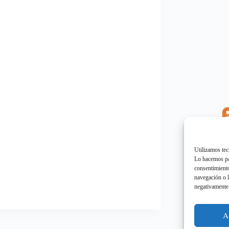
E
"
Utilizamos tec
Lo hacemos par
consentimiento
navegación o l
negativamente 
E
"
A