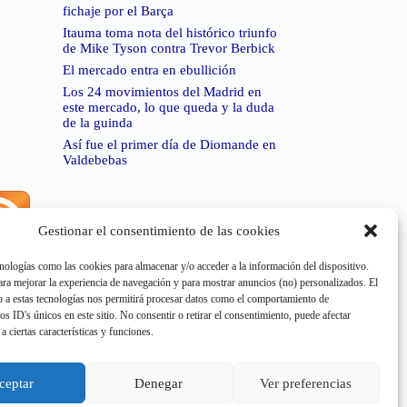
fichaje por el Barça
Itauma toma nota del histórico triunfo
de Mike Tyson contra Trevor Berbick
El mercado entra en ebullición
Los 24 movimientos del Madrid en
este mercado, lo que queda y la duda
de la guinda
Así fue el primer día de Diomande en
Valdebebas
Gestionar el consentimiento de las cookies
rror de RSS:
Retrieved unsupported status code
404"
nologías como las cookies para almacenar y/o acceder a la información del dispositivo.
a mejorar la experiencia de navegación y para mostrar anuncios (no) personalizados. El
 a estas tecnologías nos permitirá procesar datos como el comportamiento de
os ID's únicos en este sitio. No consentir o retirar el consentimiento, puede afectar
a ciertas características y funciones.
rror de RSS:
Retrieved unsupported status code
503"
ceptar
Denegar
Ver preferencias