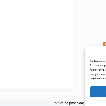
E
"
Utilizamos tec
Lo hacemos par
consentimiento
navegación o l
negativamente 
E
"
A
Política de privacidad
Política d