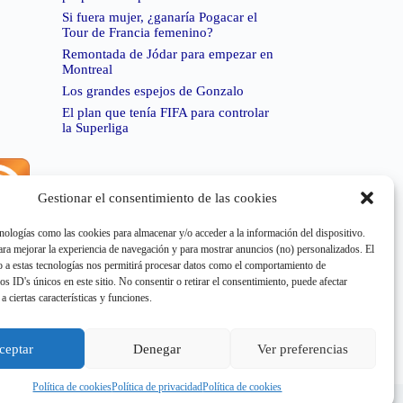
Si fuera mujer, ¿ganaría Pogacar el
Tour de Francia femenino?
Remontada de Jódar para empezar en
Montreal
Los grandes espejos de Gonzalo
El plan que tenía FIFA para controlar
la Superliga
Gestionar el consentimiento de las cookies
rror de RSS:
Retrieved unsupported status code
404"
nologías como las cookies para almacenar y/o acceder a la información del dispositivo.
a mejorar la experiencia de navegación y para mostrar anuncios (no) personalizados. El
 a estas tecnologías nos permitirá procesar datos como el comportamiento de
os ID's únicos en este sitio. No consentir o retirar el consentimiento, puede afectar
a ciertas características y funciones.
rror de RSS:
Retrieved unsupported status code
404"
ceptar
Denegar
Ver preferencias
Política de cookies
Política de privacidad
Política de cookies
e cookies
Aviso Legal