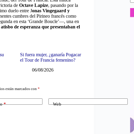
ictoria de
Octave Lapize
, pasando por la
imo duelo entre J
onas Vingegaard y
onentes cumbres del Pirineo francés como
gunda en esta ‘Grande Boucle’—, una en
 atisbo de esperanza que presentaban el
 su
Si fuera mujer, ¿ganaría Pogacar
el Tour de Francia femenino?
06/08/2026
ios están marcados con
*
co
*
Web