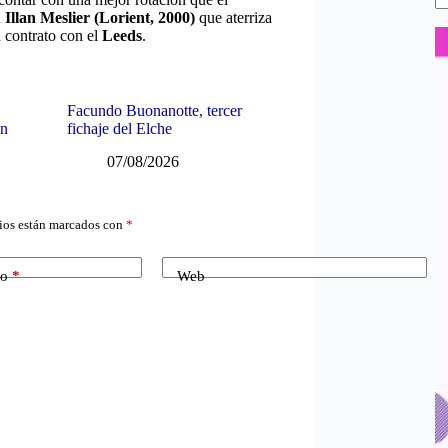
n
Illan Meslier (Lorient, 2000)
que aterriza
 contrato con el
Leeds
.
Facundo Buonanotte, tercer
en
fichaje del Elche
07/08/2026
ios están marcados con
*
co
*
Web