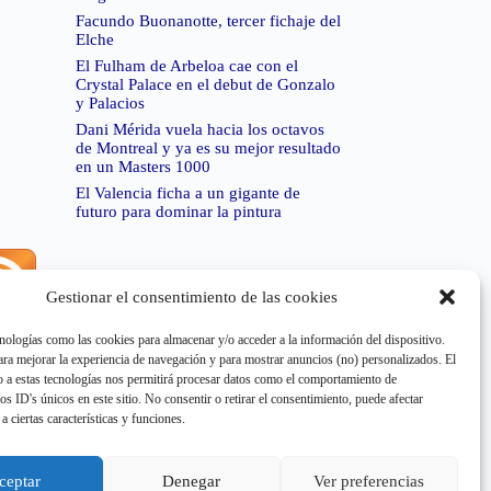
Facundo Buonanotte, tercer fichaje del
Elche
El Fulham de Arbeloa cae con el
Crystal Palace en el debut de Gonzalo
y Palacios
Dani Mérida vuela hacia los octavos
de Montreal y ya es su mejor resultado
en un Masters 1000
El Valencia ficha a un gigante de
futuro para dominar la pintura
Gestionar el consentimiento de las cookies
rror de RSS:
Retrieved unsupported status code
404"
nologías como las cookies para almacenar y/o acceder a la información del dispositivo.
a mejorar la experiencia de navegación y para mostrar anuncios (no) personalizados. El
 a estas tecnologías nos permitirá procesar datos como el comportamiento de
os ID's únicos en este sitio. No consentir o retirar el consentimiento, puede afectar
a ciertas características y funciones.
rror de RSS:
Retrieved unsupported status code
404"
ceptar
Denegar
Ver preferencias