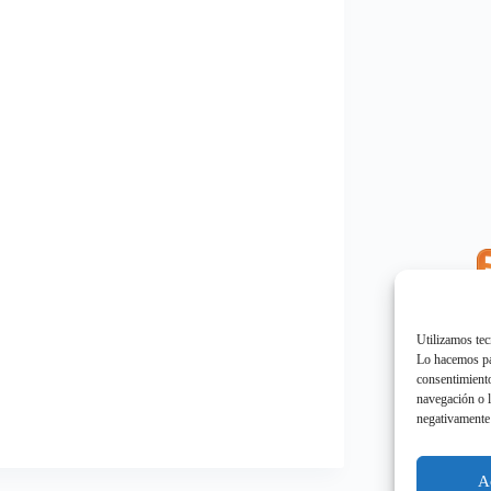
E
"
Utilizamos tec
Lo hacemos par
consentimiento
navegación o l
negativamente 
E
"
A