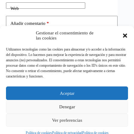
Web
Añadir comentario
*
Gestionar el consentimiento de
las cookies
Utilizamos tecnologías como las cookies para almacenar y/o acceder a la información
del dispositivo. Lo hacemos para mejorar la experiencia de navegación y para mostrar
anuncios (no) personalizados. El consentimiento a estas tecnologías nos permitirá
procesar datos como el comportamiento de navegación o los ID's únicos en este sitio.
No consentir o retirar el consentimiento, puede afectar negativamente a ciertas
Publicar el comentario
características y funciones.
Aceptar
©
ELDEPORTE.
Todos los derechos reservados.
Denegar
Ver preferencias
Política de privacidad
Política de cookies
Aviso Legal
Términos y condiciones
Política de cookies
Política de privacidad
Política de cookies