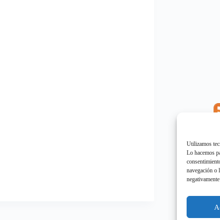
E
"
Utilizamos tec
Lo hacemos par
consentimiento
navegación o l
negativamente 
E
"
A