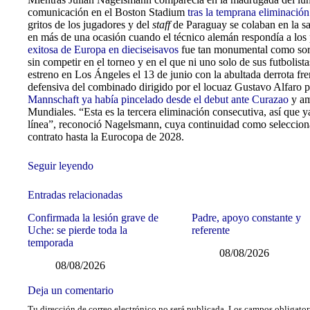
comunicación en el Boston Stadium
tras la temprana eliminació
gritos de los jugadores y del
staff
de Paraguay se colaban en la sa
en más de una ocasión cuando el técnico alemán respondía a los 
exitosa de Europa en dieciseisavos
fue tan monumental como sorp
sin competir en el torneo y en el que ni uno solo de sus futbolista
estreno en Los Ángeles el 13 de junio con la abultada derrota fr
defensiva del combinado dirigido por el locuaz Gustavo Alfaro pu
Mannschaft ya había pincelado desde el debut ante Curazao
y amp
Mundiales. “Esta es la tercera eliminación consecutiva, así que
línea”, reconoció Nagelsmann, cuya continuidad como selecciona
contrato hasta la Eurocopa de 2028.
Seguir leyendo
Entradas relacionadas
Confirmada la lesión grave de
Padre, apoyo constante y
Uche: se pierde toda la
referente
temporada
08/08/2026
08/08/2026
Deja un comentario
Tu dirección de correo electrónico no será publicada.
Los campos obligator