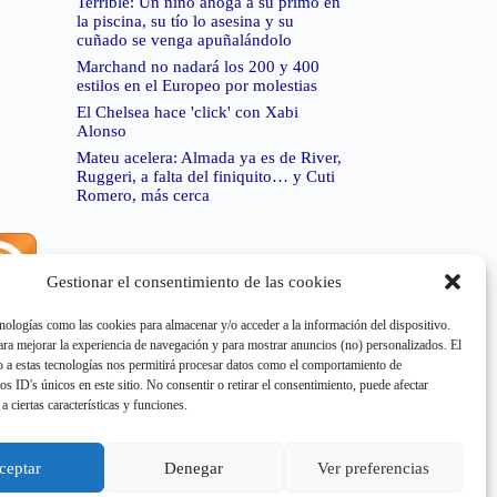
Terrible: Un niño ahoga a su primo en
la piscina, su tío lo asesina y su
cuñado se venga apuñalándolo
Marchand no nadará los 200 y 400
estilos en el Europeo por molestias
El Chelsea hace 'click' con Xabi
Alonso
Mateu acelera: Almada ya es de River,
Ruggeri, a falta del finiquito… y Cuti
Romero, más cerca
Gestionar el consentimiento de las cookies
rror de RSS:
Retrieved unsupported status code
404"
nologías como las cookies para almacenar y/o acceder a la información del dispositivo.
a mejorar la experiencia de navegación y para mostrar anuncios (no) personalizados. El
 a estas tecnologías nos permitirá procesar datos como el comportamiento de
os ID's únicos en este sitio. No consentir o retirar el consentimiento, puede afectar
a ciertas características y funciones.
rror de RSS:
Retrieved unsupported status code
404"
ceptar
Denegar
Ver preferencias