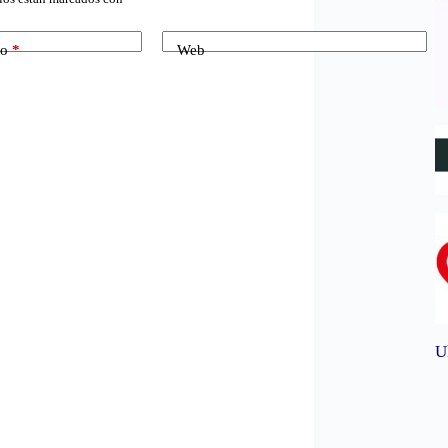
co
*
Web
U