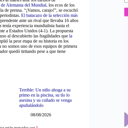
n de Alemania del Mundial,
los ecos de los
la de prensa. “¡Vamos, carajo!”, se escuchó
periodistas.
El batacazo de la selección más
rendente ante un rival que llevaba 16 años
s tenía experiencia mundialista hasta el
ente a Estados Unidos (4-1). La propuesta
so al descubierto las fragilidades que
la
lió la peor etapa de su historia en los
 ya no somos uno de esos equipos de primera
dor quedó tiritando pese a que tiene
Terrible: Un niño ahoga a su
primo en la piscina, su tío lo
asesina y su cuñado se venga
apuñalándolo
08/08/2026
ios están marcados con
*