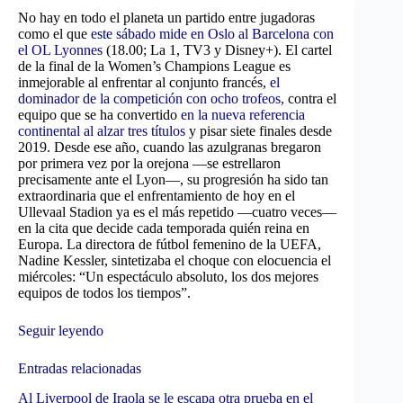
No hay en todo el planeta un partido entre jugadoras
como el que
este sábado mide en Oslo al Barcelona con
el OL Lyonnes
(18.00; La 1, TV3 y Disney+). El cartel
de la final de la Women’s Champions League es
inmejorable al enfrentar al conjunto francés,
el
dominador de la competición con ocho trofeos,
contra el
equipo que se ha convertido
en la nueva referencia
continental al alzar tres títulos
y pisar siete finales desde
2019. Desde ese año, cuando las azulgranas bregaron
por primera vez por la orejona —se estrellaron
precisamente ante el Lyon—, su progresión ha sido tan
extraordinaria que el enfrentamiento de hoy en el
Ullevaal Stadion ya es el más repetido —cuatro veces—
en la cita que decide cada temporada quién reina en
Europa. La directora de fútbol femenino de la UEFA,
Nadine Kessler, sintetizaba el choque con elocuencia el
miércoles: “Un espectáculo absoluto, los dos mejores
equipos de todos los tiempos”.
Seguir leyendo
Entradas relacionadas
Al Liverpool de Iraola se le escapa otra prueba en el