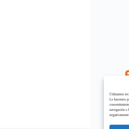
E
"
Utilizamos tec
Lo hacemos par
consentimiento
navegación o l
negativamente 
E
"