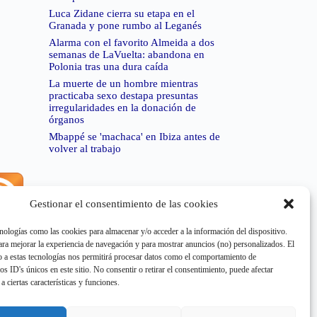
Luca Zidane cierra su etapa en el
Granada y pone rumbo al Leganés
Alarma con el favorito Almeida a dos
semanas de LaVuelta: abandona en
Polonia tras una dura caída
La muerte de un hombre mientras
practicaba sexo destapa presuntas
irregularidades en la donación de
órganos
Mbappé se 'machaca' en Ibiza antes de
volver al trabajo
Gestionar el consentimiento de las cookies
rror de RSS:
Retrieved unsupported status code
404"
nologías como las cookies para almacenar y/o acceder a la información del dispositivo.
a mejorar la experiencia de navegación y para mostrar anuncios (no) personalizados. El
 a estas tecnologías nos permitirá procesar datos como el comportamiento de
os ID's únicos en este sitio. No consentir o retirar el consentimiento, puede afectar
a ciertas características y funciones.
rror de RSS:
Retrieved unsupported status code
404"