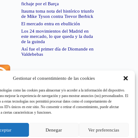
fichaje por el Barça
Itauma toma nota del histórico triunfo
de Mike Tyson contra Trevor Berbick
El mercado entra en ebullición
Los 24 movimientos del Madrid en
este mercado, lo que queda y la duda
de la guinda
Así fue el primer día de Diomande en
Valdebebas
Gestionar el consentimiento de las cookies
rror de RSS:
Retrieved unsupported status code
404"
nologías como las cookies para almacenar y/o acceder a la información del dispositivo.
a mejorar la experiencia de navegación y para mostrar anuncios (no) personalizados. El
 a estas tecnologías nos permitirá procesar datos como el comportamiento de
os ID's únicos en este sitio. No consentir o retirar el consentimiento, puede afectar
a ciertas características y funciones.
rror de RSS:
Retrieved unsupported status code
404"
ceptar
Denegar
Ver preferencias