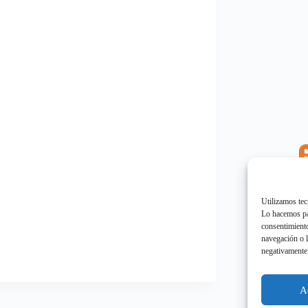
E
"
Utilizamos tec
Lo hacemos par
consentimiento
navegación o l
negativamente 
E
"
A