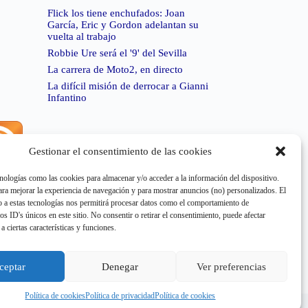
Flick los tiene enchufados: Joan
García, Eric y Gordon adelantan su
vuelta al trabajo
Robbie Ure será el '9' del Sevilla
La carrera de Moto2, en directo
La difícil misión de derrocar a Gianni
Infantino
Gestionar el consentimiento de las cookies
rror de RSS:
Retrieved unsupported status code
404"
nologías como las cookies para almacenar y/o acceder a la información del dispositivo.
a mejorar la experiencia de navegación y para mostrar anuncios (no) personalizados. El
 a estas tecnologías nos permitirá procesar datos como el comportamiento de
os ID's únicos en este sitio. No consentir o retirar el consentimiento, puede afectar
a ciertas características y funciones.
rror de RSS:
Retrieved unsupported status code
404"
ceptar
Denegar
Ver preferencias
Política de cookies
Política de privacidad
Política de cookies
e cookies
Aviso Legal