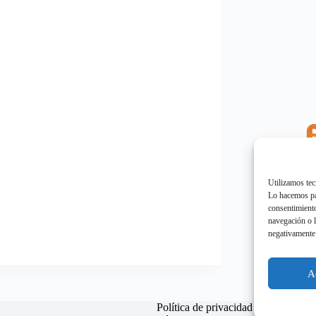
E
"
Utilizamos tec
Lo hacemos par
consentimiento
navegación o l
negativamente 
E
"
A
Política de privacidad
Política d