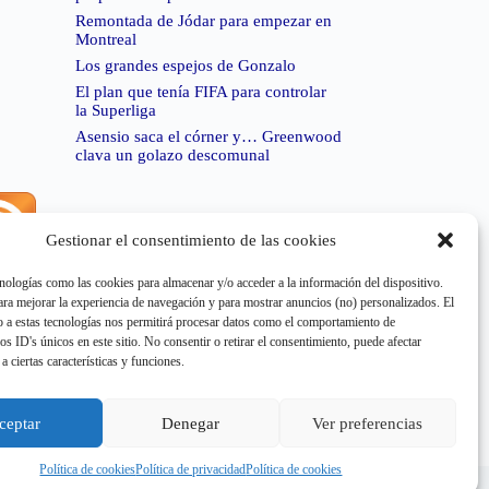
Remontada de Jódar para empezar en
Montreal
Los grandes espejos de Gonzalo
El plan que tenía FIFA para controlar
la Superliga
Asensio saca el córner y… Greenwood
clava un golazo descomunal
Gestionar el consentimiento de las cookies
rror de RSS:
Retrieved unsupported status code
404"
nologías como las cookies para almacenar y/o acceder a la información del dispositivo.
a mejorar la experiencia de navegación y para mostrar anuncios (no) personalizados. El
 a estas tecnologías nos permitirá procesar datos como el comportamiento de
os ID's únicos en este sitio. No consentir o retirar el consentimiento, puede afectar
a ciertas características y funciones.
rror de RSS:
Retrieved unsupported status code
404"
ceptar
Denegar
Ver preferencias
Política de cookies
Política de privacidad
Política de cookies
e cookies
Aviso Legal