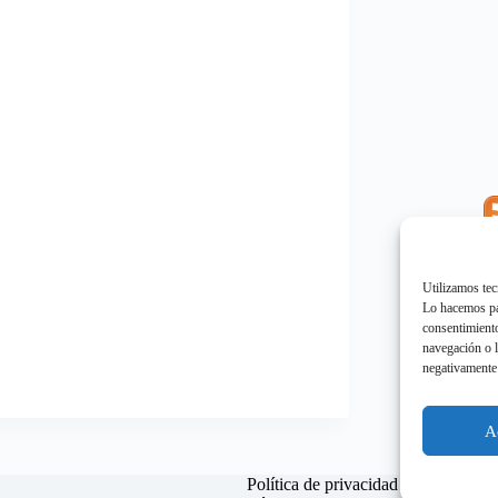
E
"
Utilizamos tec
Lo hacemos par
consentimiento
navegación o l
negativamente 
E
"
A
Política de privacidad
Política d