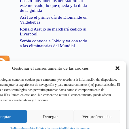
Los 24 movimientos del Madrid en
este mercado, lo que queda y la duda
de la guinda
Así fue el primer día de Diomande en
Valdebebas
Ronald Araujo se marchará cedido al
Liverpool
Serbia convoca a Jokic y va con todo
a las eliminatorias del Mundial
Gestionar el consentimiento de las cookies
rror de RSS:
Retrieved unsupported status code
404"
nologías como las cookies para almacenar y/o acceder a la información del dispositivo.
a mejorar la experiencia de navegación y para mostrar anuncios (no) personalizados. El
 a estas tecnologías nos permitirá procesar datos como el comportamiento de
os ID's únicos en este sitio. No consentir o retirar el consentimiento, puede afectar
a ciertas características y funciones.
rror de RSS:
Retrieved unsupported status code
404"
ceptar
Denegar
Ver preferencias
Política de cookies
Política de privacidad
Política de cookies