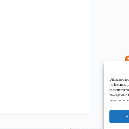
E
"
Utilizamos tec
Lo hacemos par
consentimiento
navegación o l
negativamente 
E
"
A