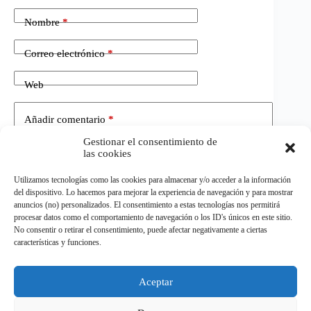
Nombre
*
Correo electrónico
*
Web
Añadir comentario
*
Gestionar el consentimiento de
las cookies
Utilizamos tecnologías como las cookies para almacenar y/o acceder a la información
del dispositivo. Lo hacemos para mejorar la experiencia de navegación y para mostrar
anuncios (no) personalizados. El consentimiento a estas tecnologías nos permitirá
procesar datos como el comportamiento de navegación o los ID's únicos en este sitio.
No consentir o retirar el consentimiento, puede afectar negativamente a ciertas
Publicar el comentario
características y funciones.
Aceptar
©
ELDEPORTE.
Todos los derechos reservados.