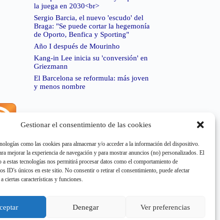
la juega en 2030<br>
Sergio Barcia, el nuevo 'escudo' del
Braga: "Se puede cortar la hegemonía
de Oporto, Benfica y Sporting"
Año I después de Mourinho
Kang-in Lee inicia su 'conversión' en
Griezmann
El Barcelona se reformula: más joven
y menos nombre
Gestionar el consentimiento de las cookies
rror de RSS:
Retrieved unsupported status code
404"
nologías como las cookies para almacenar y/o acceder a la información del dispositivo.
a mejorar la experiencia de navegación y para mostrar anuncios (no) personalizados. El
 a estas tecnologías nos permitirá procesar datos como el comportamiento de
os ID's únicos en este sitio. No consentir o retirar el consentimiento, puede afectar
a ciertas características y funciones.
rror de RSS:
Retrieved unsupported status code
404"
ceptar
Denegar
Ver preferencias