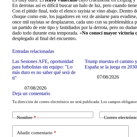
En derrotas así es difícil buscar un halo de luz, pero cuando tienes
Con el pitido final, todo el elenco rayista se vino abajo. Dentro
choque como este, los jugadores en vez de aislarse para evadirse
once mil rayistas se desplazaron, cada uno con su problemática p
un partido de este tipo y fastidiados por la derrota, pero no duda
dado todo durante esta temporada. «
No conocí mayor victoria 
desplegado al final del encuentro.
Entradas relacionadas
Las Sesiones AFE, oportunidad
Trump muestra el camino 
para futbolistas sin equipo: "Lo
España se la juega en 203
más duro es no saber qué será de
07/08/2026
ti"
07/08/2026
Deja un comentario
Tu dirección de correo electrónico no será publicada.
Los campos obligator
Nombre
*
Correo electróni
Añadir comentario
*