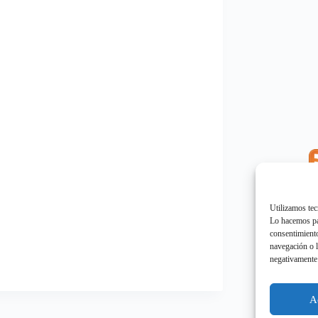
E
"
Utilizamos tec
Lo hacemos par
consentimiento
navegación o l
negativamente 
E
"
A