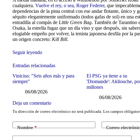
cualquiera.
Vuelve el rey, o sea, Roger Federer
, que impecableme
dependencias de la pista central con ese andar flotante, único y 
séquito elegantemente uniformado (todos gafas de sol) en una e
entradilla al compás de
Little Green Bag
. También de Tarantino e
Osaka, la estrella fugaz que un día vino y que después, sin saber
elogiable empeño por volver, la tenista japonesa desfila por la pa
un origen concreto:
Kill Bill
.
Seguir leyendo
Entradas relacionadas
Vinicius: "Seis años más y para
El PSG ya tiene a su
siempre"
'Diomande': Akliouche, po
millones
06/08/2026
06/08/2026
Deja un comentario
Tu dirección de correo electrónico no será publicada.
Los campos obligator
Nombre
*
Correo electróni