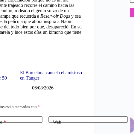
nte trajeado recorre el camino hacia las
genuino, rodeado el genio suizo de un
stampa que recuerda a
Reservoir Dogs
y esa
s la película que ahora inspira a Naomi
se del todo bien por qué, desapareció. En su
sarela y luce estos días un kimono que tiene
El Barcelona cancela el amistoso
r 50
en Tánger
06/08/2026
ios están marcados con
*
co
*
Web