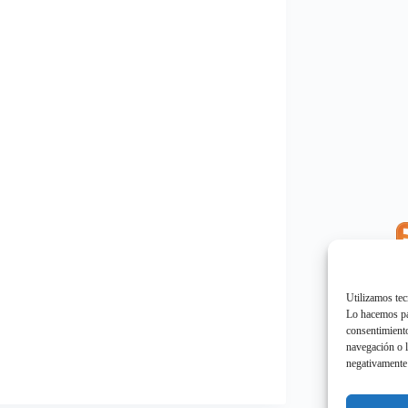
E
"
Utilizamos tec
Lo hacemos par
consentimiento
navegación o l
negativamente 
E
"