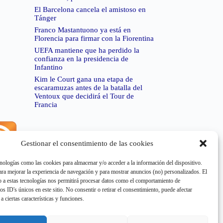
El Barcelona cancela el amistoso en
Tánger
Franco Mastantuono ya está en
Florencia para firmar con la Fiorentina
UEFA mantiene que ha perdido la
confianza en la presidencia de
Infantino
Kim le Court gana una etapa de
escaramuzas antes de la batalla del
Ventoux que decidirá el Tour de
Francia
Gestionar el consentimiento de las cookies
rror de RSS:
Retrieved unsupported status code
404"
nologías como las cookies para almacenar y/o acceder a la información del dispositivo.
a mejorar la experiencia de navegación y para mostrar anuncios (no) personalizados. El
 a estas tecnologías nos permitirá procesar datos como el comportamiento de
os ID's únicos en este sitio. No consentir o retirar el consentimiento, puede afectar
a ciertas características y funciones.
rror de RSS:
Retrieved unsupported status code
404"