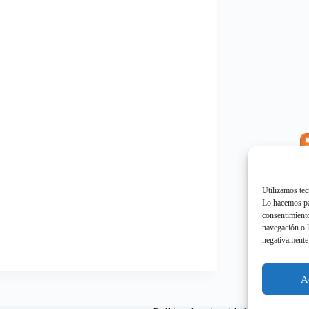
E
"
Utilizamos tec
Lo hacemos par
consentimiento
navegación o l
negativamente 
E
"
A