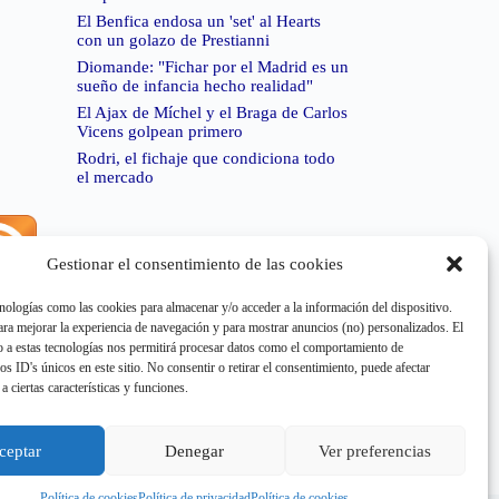
El Benfica endosa un 'set' al Hearts
con un golazo de Prestianni
Diomande: "Fichar por el Madrid es un
sueño de infancia hecho realidad"
El Ajax de Míchel y el Braga de Carlos
Vicens golpean primero
Rodri, el fichaje que condiciona todo
el mercado
Gestionar el consentimiento de las cookies
rror de RSS:
Retrieved unsupported status code
404"
nologías como las cookies para almacenar y/o acceder a la información del dispositivo.
a mejorar la experiencia de navegación y para mostrar anuncios (no) personalizados. El
 a estas tecnologías nos permitirá procesar datos como el comportamiento de
os ID's únicos en este sitio. No consentir o retirar el consentimiento, puede afectar
a ciertas características y funciones.
rror de RSS:
Retrieved unsupported status code
404"
ceptar
Denegar
Ver preferencias
Política de cookies
Política de privacidad
Política de cookies