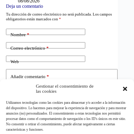
08/08/2026
Deja un comentario
Tu dirección de correo electrónico no será publicada.
Los campos
obligatorios están marcados con
*
Nombre
*
Correo electrónico
*
Web
Añadir comentario
*
Gestionar el consentimiento de
las cookies
Utilizamos tecnologías como las cookies para almacenar y/o acceder a la información
del dispositivo. Lo hacemos para mejorar la experiencia de navegación y para mostrar
anuncios (no) personalizados. El consentimiento a estas tecnologías nos permitirá
procesar datos como el comportamiento de navegación o los ID's únicos en este sitio.
No consentir o retirar el consentimiento, puede afectar negativamente a ciertas
Publicar el comentario
características y funciones.