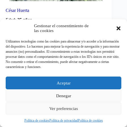
César Huerta
Edad:
25 años
Gestionar el consentimiento de
las cookies
Equipo:
RSC Anderlecht
Utilizamos tecnologías como las cookies para almacenar y/o acceder a la información
Veces internacional:
26
del dispositivo. Lo hacemos para mejorar la experiencia de navegación y para mostrar
anuncios (no) personalizados. El consentimiento a estas tecnologías nos permitirá
Extremo jalisciense, canterano de Chivas y exfigura de
procesar datos como el comportamiento de navegación o los ID's únicos en este sitio.
Pumas. El Chino emigró a Bélgica, donde aporta
No consentir o retirar el consentimiento, puede afectar negativamente a ciertas
desborde y gol desde la banda.
características y funciones.
Aceptar
Denegar
Ver preferencias
Política de cookies
Política de privacidad
Política de cookies