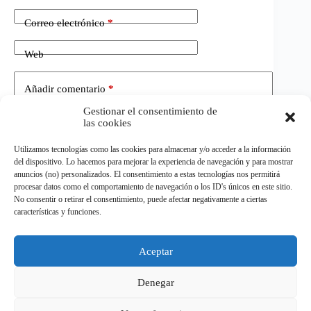
Correo electrónico
*
Web
Añadir comentario
*
Gestionar el consentimiento de
las cookies
Utilizamos tecnologías como las cookies para almacenar y/o acceder a la información
del dispositivo. Lo hacemos para mejorar la experiencia de navegación y para mostrar
anuncios (no) personalizados. El consentimiento a estas tecnologías nos permitirá
procesar datos como el comportamiento de navegación o los ID's únicos en este sitio.
No consentir o retirar el consentimiento, puede afectar negativamente a ciertas
Publicar el comentario
características y funciones.
Aceptar
©
ELDEPORTE.
Todos los derechos reservados.
Denegar