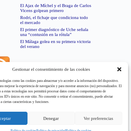
El Ajax de Míchel y el Braga de Carlos
Vicens golpean primero
Rodri, el fichaje que condiciona todo
el mercado
El primer diagnóstico de Uche señala
una “contusión en la rótula”
El Málaga golea en su primera victoria
del verano
Gestionar el consentimiento de las cookies
rror de RSS:
Retrieved unsupported status code
404"
nologías como las cookies para almacenar y/o acceder a la información del dispositivo.
a mejorar la experiencia de navegación y para mostrar anuncios (no) personalizados. El
 a estas tecnologías nos permitirá procesar datos como el comportamiento de
os ID's únicos en este sitio. No consentir o retirar el consentimiento, puede afectar
a ciertas características y funciones.
rror de RSS:
Retrieved unsupported status code
404"
ceptar
Denegar
Ver preferencias
Política de cookies
Política de privacidad
Política de cookies