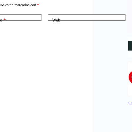
ios están marcados con
*
co
*
Web
U