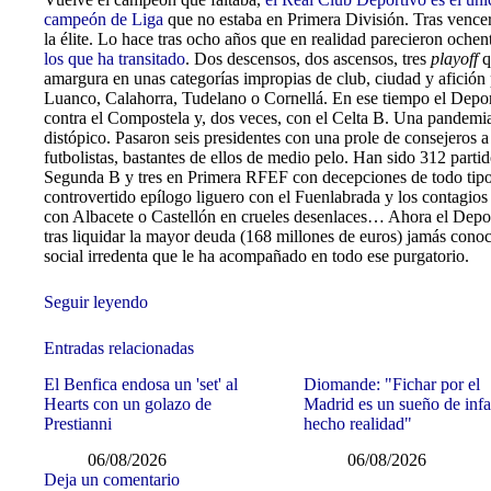
campeón de Liga
que no estaba en Primera División. Tras vencer
la élite. Lo hace tras ocho años que en realidad parecieron oche
los que ha transitado
. Dos descensos, dos ascensos, tres
playoff
q
amargura en unas categorías impropias de club, ciudad y afición
Luanco, Calahorra, Tudelano o Cornellá. En ese tiempo el Depo
contra el Compostela y, dos veces, con el Celta B. Una pandemia 
distópico. Pasaron seis presidentes con una prole de consejeros 
futbolistas, bastantes de ellos de medio pelo. Han sido 312 part
Segunda B y tres en Primera RFEF con decepciones de todo tipo, 
controvertido epílogo liguero con el Fuenlabrada y los contagios 
con Albacete o Castellón en crueles desenlaces… Ahora el Depor
tras liquidar la mayor deuda (168 millones de euros) jamás cono
social irredenta que le ha acompañado en todo ese purgatorio.
Seguir leyendo
Entradas relacionadas
El Benfica endosa un 'set' al
Diomande: "Fichar por el
Hearts con un golazo de
Madrid es un sueño de inf
Prestianni
hecho realidad"
06/08/2026
06/08/2026
Deja un comentario