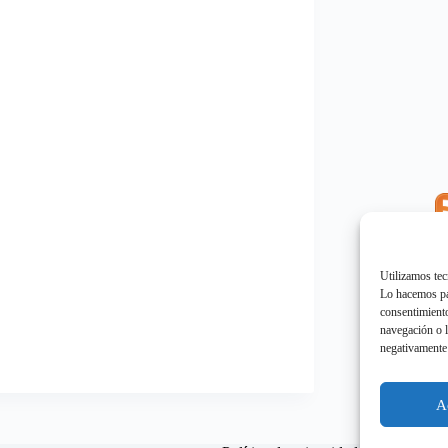
E
"
Utilizamos tec
Lo hacemos par
consentimiento
navegación o l
negativamente 
E
"
A