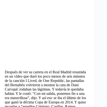
Después de ver su carrera en el Real Madrid resumida
en un vídeo que duró los poco menos de seis minutos
de la canción I Lived, de One Republic, las pantallas
del Bernabéu volvieron a mostrar la cara de Dani
Carvajal: rodaban las lágrimas. Y todavía le quedaba
hablar. Y le costó: “Con mi salida, ponemos fin a una
era maravillosa”, dijo. Y así era: se iba el último de los
que ganó la décima Copa de Europa en 2014. Y quiso
recordar a “aquellos Cristiano, Casillas, Ramos,