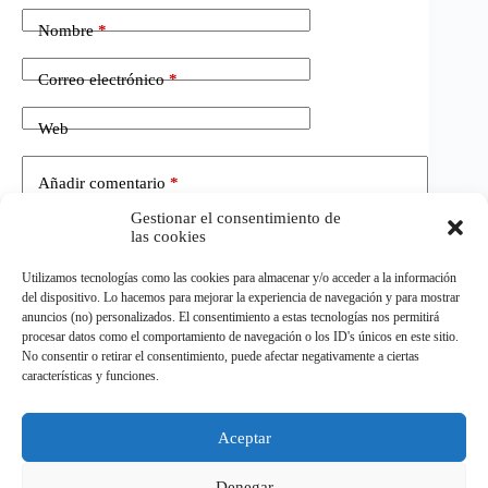
Nombre
*
Correo electrónico
*
Web
Añadir comentario
*
Gestionar el consentimiento de
las cookies
Utilizamos tecnologías como las cookies para almacenar y/o acceder a la información
del dispositivo. Lo hacemos para mejorar la experiencia de navegación y para mostrar
anuncios (no) personalizados. El consentimiento a estas tecnologías nos permitirá
procesar datos como el comportamiento de navegación o los ID's únicos en este sitio.
No consentir o retirar el consentimiento, puede afectar negativamente a ciertas
Publicar el comentario
características y funciones.
Aceptar
©
ELDEPORTE.
Todos los derechos reservados.
Denegar