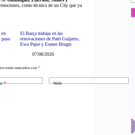
e emociones, como técnico de un City que ya
 en
El Barça trabaja en las
n paso
renovaciones de Patri Guijarro,
Ewa Pajor y Esmee Brugts
07/08/2026
ios están marcados con
*
co
*
Web