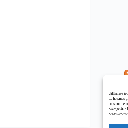
E
"
Utilizamos tec
Lo hacemos par
consentimiento
navegación o l
negativamente 
E
"