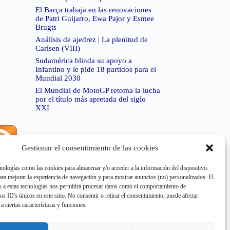
El Barça trabaja en las renovaciones
de Patri Guijarro, Ewa Pajor y Esmee
Brugts
Análisis de ajedrez | La plenitud de
Carlsen (VIII)
Sudamérica blinda su apoyo a
Infantino y le pide 18 partidos para el
Mundial 2030
El Mundial de MotoGP retoma la lucha
por el título más apretada del siglo
XXI
Gestionar el consentimiento de las cookies
rror de RSS:
Retrieved unsupported status code
404"
nologías como las cookies para almacenar y/o acceder a la información del dispositivo.
a mejorar la experiencia de navegación y para mostrar anuncios (no) personalizados. El
 a estas tecnologías nos permitirá procesar datos como el comportamiento de
os ID's únicos en este sitio. No consentir o retirar el consentimiento, puede afectar
a ciertas características y funciones.
rror de RSS:
Retrieved unsupported status code
404"