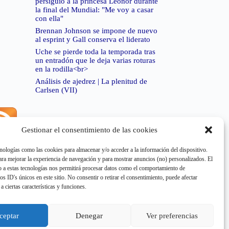
persiguió a la princesa Leonor durante
la final del Mundial: "Me voy a casar
con ella"
Brennan Johnson se impone de nuevo
al esprint y Gall conserva el liderato
Uche se pierde toda la temporada tras
un entradón que le deja varias roturas
en la rodilla<br>
Análisis de ajedrez | La plenitud de
Carlsen (VII)
Gestionar el consentimiento de las cookies
rror de RSS:
Retrieved unsupported status code
404"
nologías como las cookies para almacenar y/o acceder a la información del dispositivo.
a mejorar la experiencia de navegación y para mostrar anuncios (no) personalizados. El
 a estas tecnologías nos permitirá procesar datos como el comportamiento de
os ID's únicos en este sitio. No consentir o retirar el consentimiento, puede afectar
a ciertas características y funciones.
rror de RSS:
Retrieved unsupported status code
404"
ceptar
Denegar
Ver preferencias