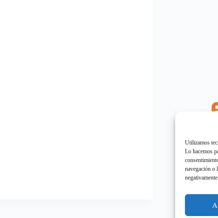
E
"
Utilizamos tec
Lo hacemos par
consentimiento
navegación o l
negativamente 
E
"
A