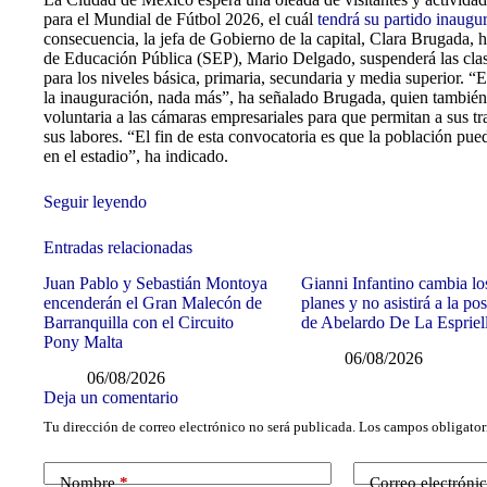
para el Mundial de Fútbol 2026, el cuál
tendrá su partido inaugur
consecuencia, la jefa de Gobierno de la capital, Clara Brugada, ha
de Educación Pública (SEP), Mario Delgado, suspenderá las clase
para los niveles básica, primaria, secundaria y media superior. 
la inauguración, nada más”, ha señalado Brugada, quien también
voluntaria a las cámaras empresariales para que permitan a sus tr
sus labores. “El fin de esta convocatoria es que la población pued
en el estadio”, ha indicado.
Seguir leyendo
Entradas relacionadas
Juan Pablo y Sebastián Montoya
Gianni Infantino cambia lo
encenderán el Gran Malecón de
planes y no asistirá a la po
Barranquilla con el Circuito
de Abelardo De La Espriel
Pony Malta
06/08/2026
06/08/2026
Deja un comentario
Tu dirección de correo electrónico no será publicada.
Los campos obligator
Nombre
*
Correo electróni