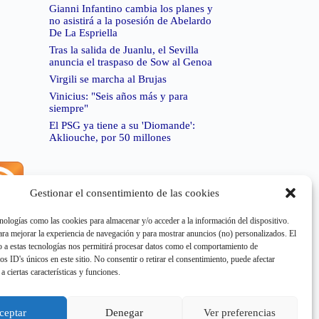
Gianni Infantino cambia los planes y
no asistirá a la posesión de Abelardo
De La Espriella
Tras la salida de Juanlu, el Sevilla
anuncia el traspaso de Sow al Genoa
Virgili se marcha al Brujas
Vinicius: "Seis años más y para
siempre"
El PSG ya tiene a su 'Diomande':
Akliouche, por 50 millones
Gestionar el consentimiento de las cookies
rror de RSS:
Retrieved unsupported status code
404"
nologías como las cookies para almacenar y/o acceder a la información del dispositivo.
a mejorar la experiencia de navegación y para mostrar anuncios (no) personalizados. El
 a estas tecnologías nos permitirá procesar datos como el comportamiento de
os ID's únicos en este sitio. No consentir o retirar el consentimiento, puede afectar
a ciertas características y funciones.
rror de RSS:
Retrieved unsupported status code
404"
ceptar
Denegar
Ver preferencias