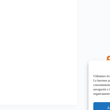
E
"
Utilizamos tec
Lo hacemos par
consentimiento
navegación o l
negativamente 
E
"
A