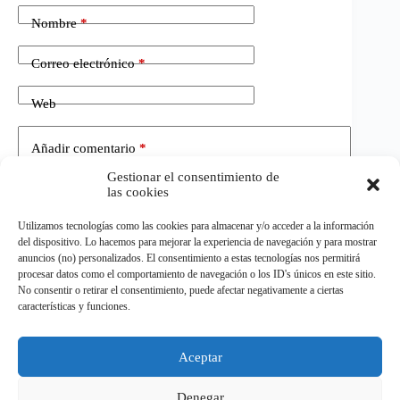
Nombre
*
Correo electrónico
*
Web
Añadir comentario
*
Gestionar el consentimiento de
las cookies
Utilizamos tecnologías como las cookies para almacenar y/o acceder a la información
del dispositivo. Lo hacemos para mejorar la experiencia de navegación y para mostrar
anuncios (no) personalizados. El consentimiento a estas tecnologías nos permitirá
procesar datos como el comportamiento de navegación o los ID's únicos en este sitio.
No consentir o retirar el consentimiento, puede afectar negativamente a ciertas
Publicar el comentario
características y funciones.
Aceptar
©
ELDEPORTE.
Todos los derechos reservados.
Denegar