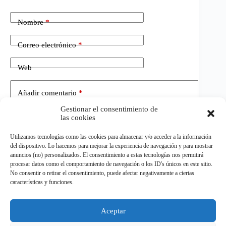
Nombre
*
Correo electrónico
*
Web
Añadir comentario
*
Gestionar el consentimiento de
las cookies
Utilizamos tecnologías como las cookies para almacenar y/o acceder a la información
del dispositivo. Lo hacemos para mejorar la experiencia de navegación y para mostrar
anuncios (no) personalizados. El consentimiento a estas tecnologías nos permitirá
procesar datos como el comportamiento de navegación o los ID's únicos en este sitio.
No consentir o retirar el consentimiento, puede afectar negativamente a ciertas
Publicar el comentario
características y funciones.
Aceptar