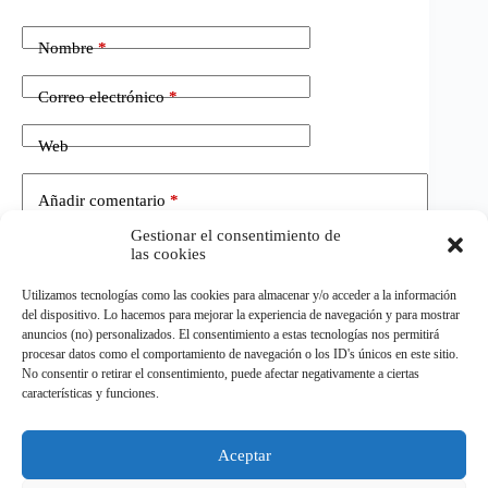
Nombre
*
Correo electrónico
*
Web
Añadir comentario
*
Gestionar el consentimiento de
las cookies
Utilizamos tecnologías como las cookies para almacenar y/o acceder a la información
del dispositivo. Lo hacemos para mejorar la experiencia de navegación y para mostrar
anuncios (no) personalizados. El consentimiento a estas tecnologías nos permitirá
procesar datos como el comportamiento de navegación o los ID's únicos en este sitio.
No consentir o retirar el consentimiento, puede afectar negativamente a ciertas
Publicar el comentario
características y funciones.
Aceptar