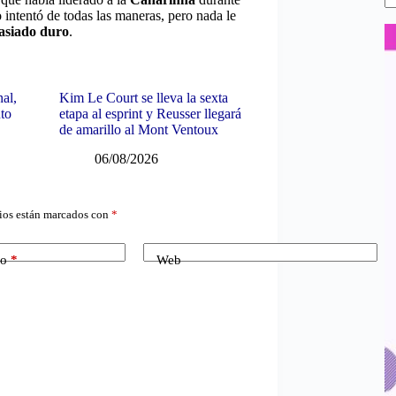
o intentó de todas las maneras, pero nada le
masiado duro
.
nal,
Kim Le Court se lleva la sexta
uto
etapa al esprint y Reusser llegará
de amarillo al Mont Ventoux
06/08/2026
ios están marcados con
*
co
*
Web