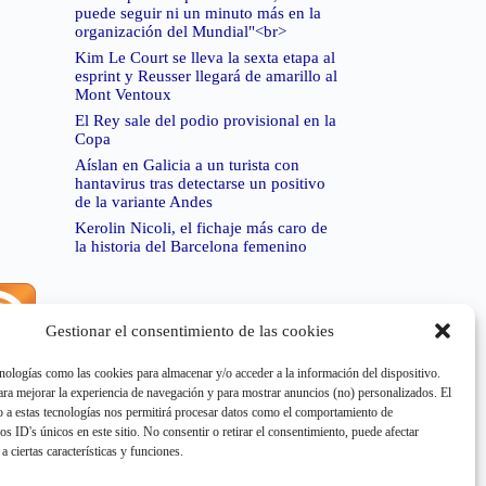
puede seguir ni un minuto más en la
organización del Mundial"<br>
Kim Le Court se lleva la sexta etapa al
esprint y Reusser llegará de amarillo al
Mont Ventoux
El Rey sale del podio provisional en la
Copa
Aíslan en Galicia a un turista con
hantavirus tras detectarse un positivo
de la variante Andes
Kerolin Nicoli, el fichaje más caro de
la historia del Barcelona femenino
Gestionar el consentimiento de las cookies
rror de RSS:
Retrieved unsupported status code
404"
nologías como las cookies para almacenar y/o acceder a la información del dispositivo.
a mejorar la experiencia de navegación y para mostrar anuncios (no) personalizados. El
 a estas tecnologías nos permitirá procesar datos como el comportamiento de
os ID's únicos en este sitio. No consentir o retirar el consentimiento, puede afectar
a ciertas características y funciones.
rror de RSS:
Retrieved unsupported status code