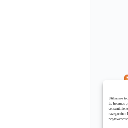
E
"
Utilizamos tec
Lo hacemos par
consentimiento
navegación o l
negativamente 
E