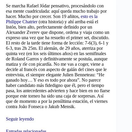
Se marcha Rafael Jódar pensativo, procesándolo con
esa mente cuadriculada: aquí queda mucho trabajo por
hacer. Mucho por crecer. Son 19 añitos,
esto es la
Philippe Chatrier
(otra historia) y ahí arriba está el
listón, bien alto, perfectamente definido por un
Alexander Zverev que dispone, ordena y viaja como un
expreso una vez que ha resuelto el primer set, discutido.
El resto de la tarde tiene forma de lección: 7-6(3), 6-1 y
6-3, tras 2h 25m. El alemán, de 29 años, aterriza por
quinta vez (en los seis últimos años) en las semifinales
de Roland Garros y definitivamente se postula, aunque
matiza y ríe con picardía. No me vas a coger, viene a
decirle al francés con aspecto de galán del cines que le
entrevista, el siempre elegante Julien Benneteau: “He
ganado hoy… Y eso es todo por ahora”. No parece
haber candidato más fidedigno que él, pero el tiempo
pasa, los antecedentes advierten y hace bien en no fiarse
porque este torneo ha sido una caja de sorpresas. Así
que de momento a por la penúltima estación, el viernes
contra João Fonseca o Jakub Mensik.
Seguir leyendo
Entradas relacionadas