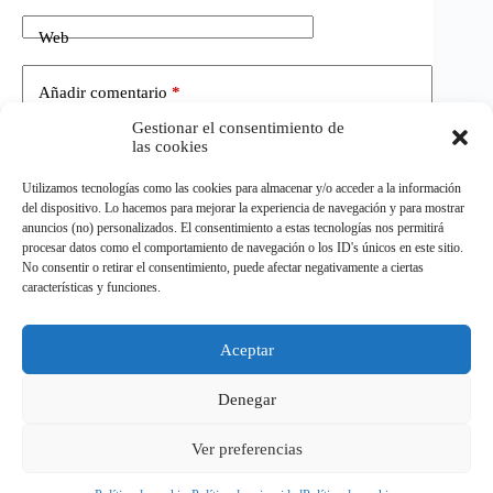
Web
Añadir comentario
*
Gestionar el consentimiento de
las cookies
Utilizamos tecnologías como las cookies para almacenar y/o acceder a la información
del dispositivo. Lo hacemos para mejorar la experiencia de navegación y para mostrar
anuncios (no) personalizados. El consentimiento a estas tecnologías nos permitirá
procesar datos como el comportamiento de navegación o los ID's únicos en este sitio.
No consentir o retirar el consentimiento, puede afectar negativamente a ciertas
Publicar el comentario
características y funciones.
Aceptar
©
ELDEPORTE.
Todos los derechos reservados.
Denegar
Ver preferencias
Política de privacidad
Política de cookies
Aviso Legal
Términos y condiciones