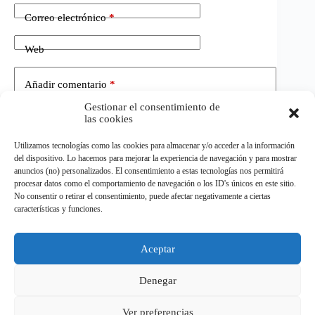
Correo electrónico
*
Web
Añadir comentario
*
Gestionar el consentimiento de
las cookies
Utilizamos tecnologías como las cookies para almacenar y/o acceder a la información
del dispositivo. Lo hacemos para mejorar la experiencia de navegación y para mostrar
anuncios (no) personalizados. El consentimiento a estas tecnologías nos permitirá
procesar datos como el comportamiento de navegación o los ID's únicos en este sitio.
No consentir o retirar el consentimiento, puede afectar negativamente a ciertas
Publicar el comentario
características y funciones.
Aceptar
©
ELDEPORTE.
Todos los derechos reservados.
Denegar
Ver preferencias