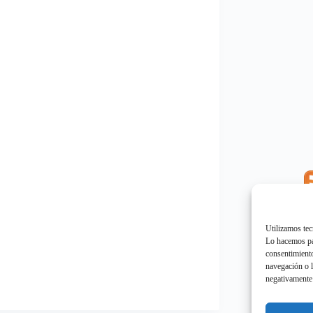
E
"
Utilizamos tec
Lo hacemos par
consentimiento
navegación o l
negativamente 
E
"