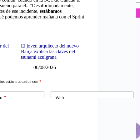
nsueño para él.. “Desafortunadamente,
tes de ese incidente,
estábamos
ué podemos aprender mañana con el Sprint
r del
El joven arquitecto del nuevo
Barça explica las claves del
tsunami azulgrana
06/08/2026
ios están marcados con
*
co
*
Web