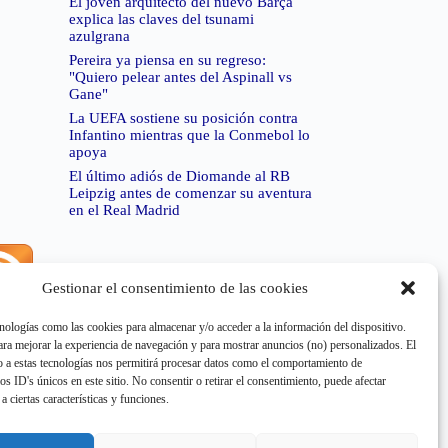
El joven arquitecto del nuevo Barça
explica las claves del tsunami
azulgrana
Pereira ya piensa en su regreso:
"Quiero pelear antes del Aspinall vs
Gane"
La UEFA sostiene su posición contra
Infantino mientras que la Conmebol lo
apoya
El último adiós de Diomande al RB
Leipzig antes de comenzar su aventura
en el Real Madrid
Gestionar el consentimiento de las cookies
rror de RSS:
Retrieved unsupported status code
404"
nologías como las cookies para almacenar y/o acceder a la información del dispositivo.
a mejorar la experiencia de navegación y para mostrar anuncios (no) personalizados. El
 a estas tecnologías nos permitirá procesar datos como el comportamiento de
os ID's únicos en este sitio. No consentir o retirar el consentimiento, puede afectar
a ciertas características y funciones.
rror de RSS:
Retrieved unsupported status code
404"