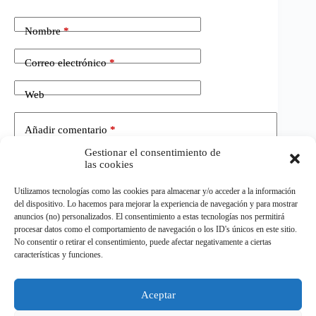
Nombre
*
Correo electrónico
*
Web
Añadir comentario
*
Gestionar el consentimiento de
las cookies
Utilizamos tecnologías como las cookies para almacenar y/o acceder a la información
del dispositivo. Lo hacemos para mejorar la experiencia de navegación y para mostrar
anuncios (no) personalizados. El consentimiento a estas tecnologías nos permitirá
procesar datos como el comportamiento de navegación o los ID's únicos en este sitio.
No consentir o retirar el consentimiento, puede afectar negativamente a ciertas
Publicar el comentario
características y funciones.
Aceptar