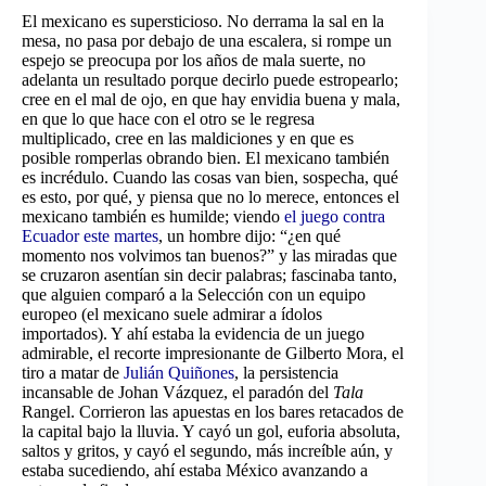
El mexicano es supersticioso. No derrama la sal en la
mesa, no pasa por debajo de una escalera, si rompe un
espejo se preocupa por los años de mala suerte, no
adelanta un resultado porque decirlo puede estropearlo;
cree en el mal de ojo, en que hay envidia buena y mala,
en que lo que hace con el otro se le regresa
multiplicado, cree en las maldiciones y en que es
posible romperlas obrando bien. El mexicano también
es incrédulo. Cuando las cosas van bien, sospecha, qué
es esto, por qué, y piensa que no lo merece, entonces el
mexicano también es humilde; viendo
el juego contra
Ecuador este martes
, un hombre dijo: “¿en qué
momento nos volvimos tan buenos?” y las miradas que
se cruzaron asentían sin decir palabras; fascinaba tanto,
que alguien comparó a la Selección con un equipo
europeo (el mexicano suele admirar a ídolos
importados). Y ahí estaba la evidencia de un juego
admirable, el recorte impresionante de Gilberto Mora, el
tiro a matar de
Julián Quiñones
, la persistencia
incansable de Johan Vázquez, el paradón del
Tala
Rangel. Corrieron las apuestas en los bares retacados de
la capital bajo la lluvia. Y cayó un gol, euforia absoluta,
saltos y gritos, y cayó el segundo, más increíble aún, y
estaba sucediendo, ahí estaba México avanzando a