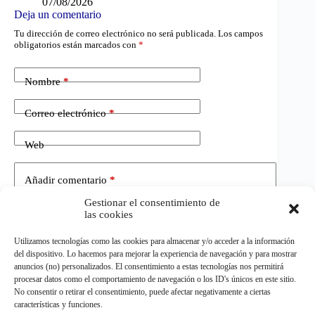
07/08/2026
Deja un comentario
Tu dirección de correo electrónico no será publicada.
Los campos
obligatorios están marcados con
*
Nombre
*
Correo electrónico
*
Web
Añadir comentario
*
Gestionar el consentimiento de
las cookies
Utilizamos tecnologías como las cookies para almacenar y/o acceder a la información
del dispositivo. Lo hacemos para mejorar la experiencia de navegación y para mostrar
anuncios (no) personalizados. El consentimiento a estas tecnologías nos permitirá
procesar datos como el comportamiento de navegación o los ID's únicos en este sitio.
No consentir o retirar el consentimiento, puede afectar negativamente a ciertas
Publicar el comentario
características y funciones.