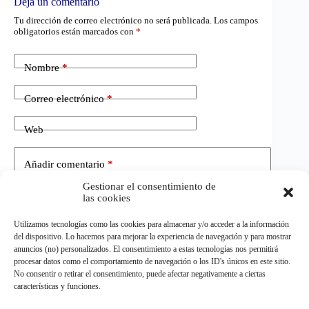
Deja un comentario
Tu dirección de correo electrónico no será publicada.
Los campos
obligatorios están marcados con
*
Nombre
*
Correo electrónico
*
Web
Añadir comentario
*
Gestionar el consentimiento de
las cookies
Utilizamos tecnologías como las cookies para almacenar y/o acceder a la información
del dispositivo. Lo hacemos para mejorar la experiencia de navegación y para mostrar
anuncios (no) personalizados. El consentimiento a estas tecnologías nos permitirá
procesar datos como el comportamiento de navegación o los ID's únicos en este sitio.
No consentir o retirar el consentimiento, puede afectar negativamente a ciertas
Publicar el comentario
características y funciones.