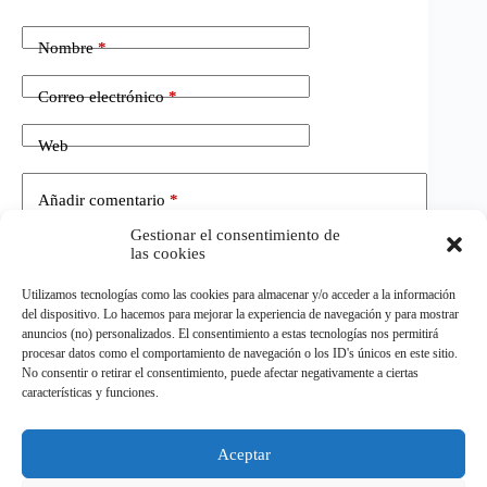
Nombre
*
Correo electrónico
*
Web
Añadir comentario
*
Gestionar el consentimiento de
las cookies
Utilizamos tecnologías como las cookies para almacenar y/o acceder a la información
del dispositivo. Lo hacemos para mejorar la experiencia de navegación y para mostrar
anuncios (no) personalizados. El consentimiento a estas tecnologías nos permitirá
procesar datos como el comportamiento de navegación o los ID's únicos en este sitio.
No consentir o retirar el consentimiento, puede afectar negativamente a ciertas
Publicar el comentario
características y funciones.
Aceptar