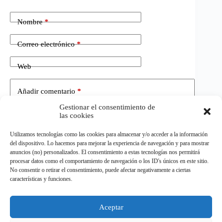
Nombre
*
Correo electrónico
*
Web
Añadir comentario
*
Gestionar el consentimiento de
las cookies
Utilizamos tecnologías como las cookies para almacenar y/o acceder a la información
del dispositivo. Lo hacemos para mejorar la experiencia de navegación y para mostrar
anuncios (no) personalizados. El consentimiento a estas tecnologías nos permitirá
procesar datos como el comportamiento de navegación o los ID's únicos en este sitio.
No consentir o retirar el consentimiento, puede afectar negativamente a ciertas
Publicar el comentario
características y funciones.
Aceptar