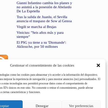
Gianni Infantino cambia los planes y
no asistirá a la posesión de Abelardo
De La Espriella
Tras la salida de Juanlu, el Sevilla
anuncia el traspaso de Sow al Genoa
Virgili se marcha al Brujas
Vinicius: "Seis años más y para
siempre"
El PSG ya tiene a su 'Diomande':
Akliouche, por 50 millones
Gestionar el consentimiento de las cookies
rror de RSS:
Retrieved unsupported status code
404"
nologías como las cookies para almacenar y/o acceder a la información del dispositivo.
a mejorar la experiencia de navegación y para mostrar anuncios (no) personalizados. El
 a estas tecnologías nos permitirá procesar datos como el comportamiento de
os ID's únicos en este sitio. No consentir o retirar el consentimiento, puede afectar
a ciertas características y funciones.
rror de RSS:
Retrieved unsupported status code
404"
ceptar
Denegar
Ver preferencias