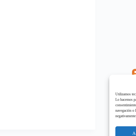
E
"
Utilizamos tec
Lo hacemos par
consentimiento
navegación o l
negativamente 
E
"
A