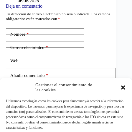
06/08/2026
Deja un comentario
Tu dirección de correo electrónico no será publicada.
Los campos
obligatorios están marcados con
*
Nombre
*
Correo electrónico
*
Web
Añadir comentario
*
Gestionar el consentimiento de
las cookies
Utilizamos tecnologías como las cookies para almacenar y/o acceder a la información
del dispositivo. Lo hacemos para mejorar la experiencia de navegación y para mostrar
anuncios (no) personalizados. El consentimiento a estas tecnologías nos permitirá
procesar datos como el comportamiento de navegación o los ID's únicos en este sitio.
No consentir o retirar el consentimiento, puede afectar negativamente a ciertas
Publicar el comentario
características y funciones.