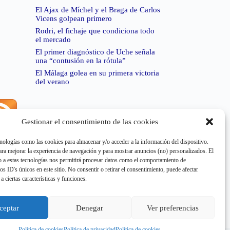
El Ajax de Míchel y el Braga de Carlos
Vicens golpean primero
Rodri, el fichaje que condiciona todo
el mercado
El primer diagnóstico de Uche señala
una “contusión en la rótula”
El Málaga golea en su primera victoria
del verano
Gestionar el consentimiento de las cookies
rror de RSS:
Retrieved unsupported status code
404"
nologías como las cookies para almacenar y/o acceder a la información del dispositivo.
a mejorar la experiencia de navegación y para mostrar anuncios (no) personalizados. El
 a estas tecnologías nos permitirá procesar datos como el comportamiento de
os ID's únicos en este sitio. No consentir o retirar el consentimiento, puede afectar
a ciertas características y funciones.
rror de RSS:
Retrieved unsupported status code
404"
ceptar
Denegar
Ver preferencias
Política de cookies
Política de privacidad
Política de cookies