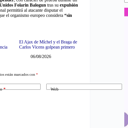
Unidos Folarin Balogun
tras su
expulsión
al permitirá al atacante disputar el
 que el organismo europeo considera
“sin
El Ajax de Míchel y el Braga de
ancia
Carlos Vicens golpean primero
06/08/2026
ios están marcados con
*
co
*
Web