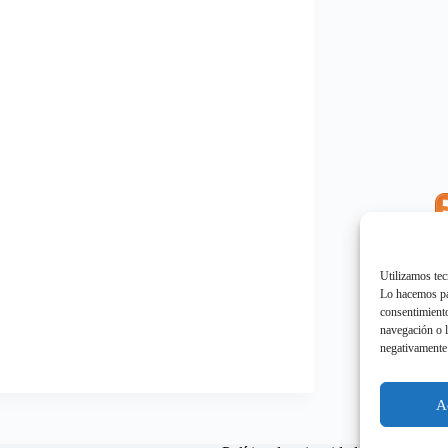
E
"
Utilizamos tec
Lo hacemos par
consentimiento
navegación o l
negativamente 
E
"
A