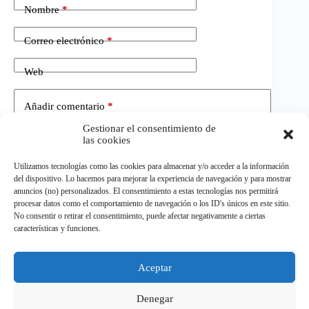
Nombre
*
Correo electrónico
*
Web
Añadir comentario
*
Gestionar el consentimiento de
las cookies
Utilizamos tecnologías como las cookies para almacenar y/o acceder a la información
del dispositivo. Lo hacemos para mejorar la experiencia de navegación y para mostrar
anuncios (no) personalizados. El consentimiento a estas tecnologías nos permitirá
procesar datos como el comportamiento de navegación o los ID's únicos en este sitio.
No consentir o retirar el consentimiento, puede afectar negativamente a ciertas
Publicar el comentario
características y funciones.
Aceptar
©
ELDEPORTE.
Todos los derechos reservados.
Denegar