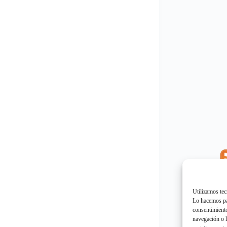
E
"
Utilizamos tec
Lo hacemos par
consentimiento
navegación o l