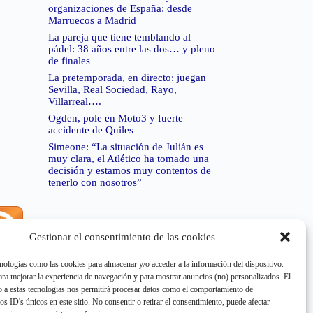
organizaciones de España: desde
Marruecos a Madrid
La pareja que tiene temblando al
pádel: 38 años entre las dos… y pleno
de finales
La pretemporada, en directo: juegan
Sevilla, Real Sociedad, Rayo,
Villarreal….
Ogden, pole en Moto3 y fuerte
accidente de Quiles
Simeone: “La situación de Julián es
muy clara, el Atlético ha tomado una
decisión y estamos muy contentos de
tenerlo con nosotros”
Gestionar el consentimiento de las cookies
rror de RSS:
Retrieved unsupported status code
404"
nologías como las cookies para almacenar y/o acceder a la información del dispositivo.
a mejorar la experiencia de navegación y para mostrar anuncios (no) personalizados. El
 a estas tecnologías nos permitirá procesar datos como el comportamiento de
os ID's únicos en este sitio. No consentir o retirar el consentimiento, puede afectar