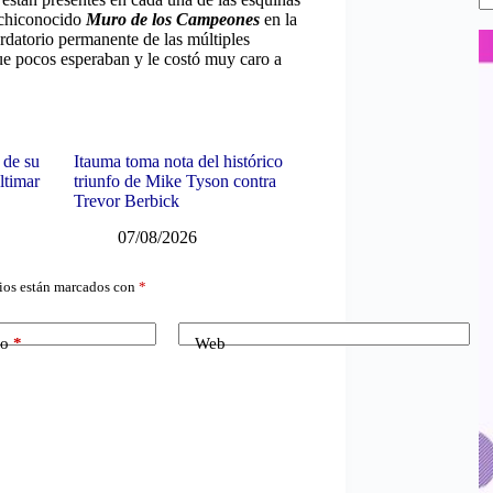
archiconocido
Muro de los Campeones
en la
rdatorio permanente de las múltiples
ue pocos esperaban y le costó muy caro a
 de su
Itauma toma nota del histórico
ltimar
triunfo de Mike Tyson contra
Trevor Berbick
07/08/2026
ios están marcados con
*
co
*
Web