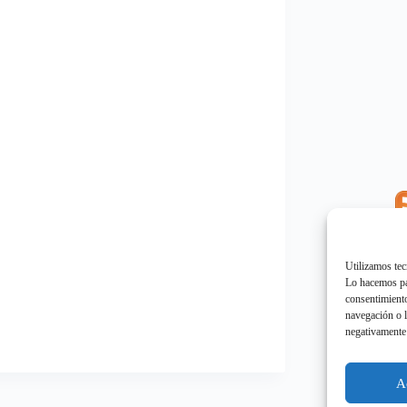
E
"
Utilizamos tec
Lo hacemos par
consentimiento
navegación o l
negativamente 
E
"
A