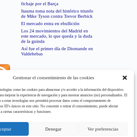
fichaje por el Barça
Itauma toma nota del histórico triunfo
de Mike Tyson contra Trevor Berbick
El mercado entra en ebullición
Los 24 movimientos del Madrid en
este mercado, lo que queda y la duda
de la guinda
Así fue el primer día de Diomande en
Valdebebas
Gestionar el consentimiento de las cookies
rror de RSS:
Retrieved unsupported status code
404"
nologías como las cookies para almacenar y/o acceder a la información del dispositivo.
a mejorar la experiencia de navegación y para mostrar anuncios (no) personalizados. El
 a estas tecnologías nos permitirá procesar datos como el comportamiento de
os ID's únicos en este sitio. No consentir o retirar el consentimiento, puede afectar
a ciertas características y funciones.
rror de RSS:
Retrieved unsupported status code
404"
ceptar
Denegar
Ver preferencias